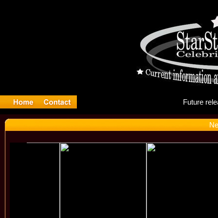
Fu
Ne