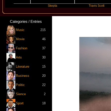
seye
Skepta
Travis Scott
Categories / Entries
Music
215
Movie
46
Fashion
37
Arts
30
Literature
15
Business
20
Politic
22
Sience
2
Sport
18