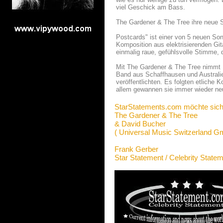
viel Geschick am Bass.
The Gardener & The Tree ihre neue S
Postcards" ist einer von 5 neuen So
Komposition aus elektrisierenden Gi
einmalig raue, gefühlsvolle Stimme, 
Mit The Gardener & The Tree nimmt Un
Band aus Schaffhausen und Australie
veröffentlichten. Es folgten etlich
allem gewannen sie immer wieder ne
StarStatements.com möchte sich
The Gardener & The Tree
& David Bucher
( Universal Music Switzerland G
Frank Gerber
Star Statement / Celebrity State