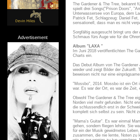
The Gardener & The Tree, bekannt für
spielt drei Songs("Prison Doors", "
Unterwassersee von Europa, dem Lac 
Patrick Fet, Schlagzeug: Daniel Fet, 
sensationell, dass man es nicht verp
Sorgfältig ausgesucht bringt uns der
Schmaus fürs Auge wie für die Ohren 
Advertisement
Album "LAXA "
Im Juni 2018 veröffentlichten The 
Charts ein.
Das Debut Album von The Gardener &
wieder und zeigt Bilder der Zukunft.
beweisen nicht nur eine einprägsame 
"Mossbo", 2014. Mossbo ist ein Ort i
war. Es war der Ort, es war die Zei
Obwohl The Gardener & The Tree eig
Norden viel mehr gefunden. Nicht er
die schlussendlich erst in der Schwe
komplett sich selbst zu sein. Nicht 
"Mama’s Guitar". Es war einmal Mama
gehen, sondern fliegen lehrte. Sie w
für ein der Musik gewidmetes Leben, 
zusammen, die nie lernte, Noten zu l
wie es nur wenige zu tun vermögen. 