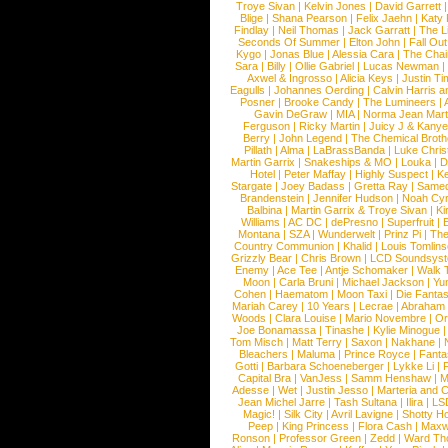
Troye Sivan
|
Kelvin Jones
|
David Garrett
Blige
|
Shana Pearson
|
Felix Jaehn
|
Katy 
Findlay
|
Neil Thomas
|
Jack Garratt
|
The L
Seconds Of Summer
|
Elton John
|
Fall Ou
Kygo
|
Jonas Blue
|
Alessia Cara
|
The Cha
Sara
|
Billy
|
Ollie Gabriel
|
Lucas Newman
Axwel & Ingrosso
|
Alicia Keys
|
Justin Ti
Eagulls
|
Johannes Oerding
|
Calvin Harris 
Posner
|
Brooke Candy
|
The Lumineers
|
Gavin DeGraw
|
MIA
|
Norma Jean Mart
Ferguson
|
Ricky Martin
|
Juicy J & Kany
Berry
|
John Legend
|
The Chemical Broth
Pillath
|
Alma
|
LaBrassBanda
|
Luke Chris
Martin Garrix
|
Snakeships & MO
|
Louka
|
D
Hotel
|
Peter Maffay
|
Highly Suspect
|
K
Stargate
|
Joey Badass
|
Gretta Ray
|
Samed
Brandenstein
|
Jennifer Hudson
|
Noah Cy
Balbina
|
Martin Garrix & Troye Sivan
|
Ki
Williams
|
AC DC
|
dePresno
|
Superfruit
|
Montana
|
SZA
|
Wunderwelt
|
Prinz Pi
|
The
Country Communion
|
Khalid
|
Louis Tomlin
Grizzly Bear
|
Chris Brown
|
LCD Soundsys
Enemy
|
Ace Tee
|
Antje Schomaker
|
Walk 
Moon
|
Carla Bruni
|
Michael Jackson
|
Yu
Cohen
|
Haematom
|
Moon Taxi
|
Die Fantas
Mariah Carey
|
10 Years
|
Lecrae
|
Abraham
Woods
|
Clara Louise
|
Mario Novembre
|
Or
Joe Bonamassa
|
Tinashe
|
Kylie Minogue
Tom Misch
|
Matt Terry
|
Saxon
|
Nakhane
|
Bleachers
|
Maluma
|
Prince Royce
|
Fanta
Gotti
|
Barbara Schoeneberger
|
Lykke Li
|
Capital Bra
|
VanJess
|
Samm Henshaw
|
M
Adesse
|
Wet
|
Justin Jesso
|
Marteria and 
Jean Michel Jarre
|
Tash Sultana
|
Ilira
|
LS
Magic!
|
Silk City
|
Avril Lavigne
|
Shotty H
Peep
|
King Princess
|
Flora Cash
|
Maxw
Ronson
|
Professor Green
|
Zedd
|
Ward T