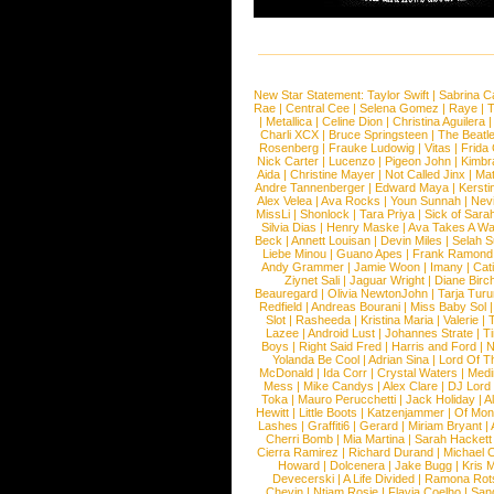
New Star Statement:
Taylor Swift
|
Sabrina C
Rae
|
Central Cee
|
Selena Gomez
|
Raye
|
T
|
Metallica
|
Celine Dion
|
Christina Aguilera
Charli XCX
|
Bruce Springsteen
|
The Beatl
Rosenberg
|
Frauke Ludowig
|
Vitas
|
Frida
Nick Carter
|
Lucenzo
|
Pigeon John
|
Kimbr
Aida
|
Christine Mayer
|
Not Called Jinx
|
Ma
Andre Tannenberger
|
Edward Maya
|
Kersti
Alex Velea
|
Ava Rocks
|
Youn Sunnah
|
Nev
MissLi
|
Shonlock
|
Tara Priya
|
Sick of Sara
Silvia Dias
|
Henry Maske
|
Ava Takes A Wa
Beck
|
Annett Louisan
|
Devin Miles
|
Selah 
Liebe Minou
|
Guano Apes
|
Frank Ramond
Andy Grammer
|
Jamie Woon
|
Imany
|
Cat
Ziynet Sali
|
Jaguar Wright
|
Diane Birc
Beauregard
|
Olivia NewtonJohn
|
Tarja Tur
Redfield
|
Andreas Bourani
|
Miss Baby Sol
Slot
|
Rasheeda
|
Kristina Maria
|
Valerie
|
Lazee
|
Android Lust
|
Johannes Strate
|
T
Boys
|
Right Said Fred
|
Harris and Ford
|
N
Yolanda Be Cool
|
Adrian Sina
|
Lord Of T
McDonald
|
Ida Corr
|
Crystal Waters
|
Medi
Mess
|
Mike Candys
|
Alex Clare
|
DJ Lord
Toka
|
Mauro Perucchetti
|
Jack Holiday
|
A
Hewitt
|
Little Boots
|
Katzenjammer
|
Of Mon
Lashes
|
Graffiti6
|
Gerard
|
Miriam Bryant
|
Cherri Bomb
|
Mia Martina
|
Sarah Hackett
Cierra Ramirez
|
Richard Durand
|
Michael C
Howard
|
Dolcenera
|
Jake Bugg
|
Kris 
Devecerski
|
A Life Divided
|
Ramona Rots
Chevin
|
Ntjam Rosie
|
Flavia Coelho
|
San