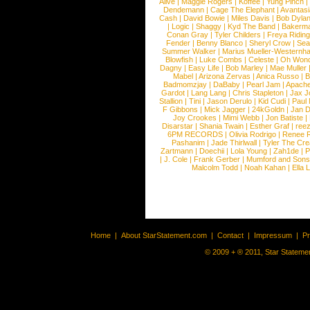
Alive
|
Maggie Rogers
|
Koffee
|
Yung Pinch
Dendemann
|
Cage The Elephant
|
Avantas
Cash
|
David Bowie
|
Miles Davis
|
Bob Dyla
|
Logic
|
Shaggy
|
Kyd The Band
|
Bakerm
Conan Gray
|
Tyler Childers
|
Freya Ridin
Fender
|
Benny Blanco
|
Sheryl Crow
|
Sea
Summer Walker
|
Marius Mueller-Westernh
Blowfish
|
Luke Combs
|
Celeste
|
Oh Won
Dagny
|
Easy Life
|
Bob Marley
|
Mae Muller
Mabel
|
Arizona Zervas
|
Anica Russo
|
B
Badmomzjay
|
DaBaby
|
Pearl Jam
|
Apach
Gardot
|
Lang Lang
|
Chris Stapleton
|
Jax J
Stallion
|
Tini
|
Jason Derulo
|
Kid Cudi
|
Paul
F Gibbons
|
Mick Jagger
|
24kGoldn
|
Jan D
Joy Crookes
|
Mimi Webb
|
Jon Batiste
|
Disarstar
|
Shania Twain
|
Esther Graf
|
ree
6PM RECORDS
|
Olivia Rodrigo
|
Renee 
Pashanim
|
Jade Thirlwall
|
Tyler The Cre
Zartmann
|
Doechii
|
Lola Young
|
Zah1de
|
P
|
J. Cole
|
Frank Gerber
|
Mumford and Sons
Malcolm Todd
|
Noah Kahan
|
Ella 
Home
|
About StarStatement.com
|
Contact
|
Impressum
|
P
© 2009 + ® 2011, Star Statemen