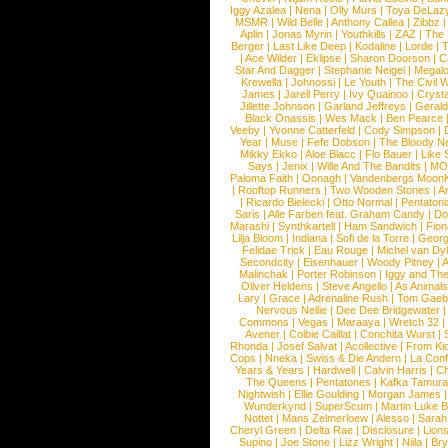
Iggy Azalea
|
Nena
|
Olly Murs
|
Toya DeLaz
MSMR
|
Wild Belle
|
Anthony Callea
|
Zibbz
Aplin
|
Jonas Myrin
|
Youthkills
|
ZAZ
|
The 
Berger
|
Last Like Deep
|
Kodaline
|
Lorde
|
|
Ace Wilder
|
Eklipse
|
Sharon Doorson
|
C
Star And Dagger
|
Stephanie Neigel
|
Megal
Krewella
|
Johnossi
|
Le Youth
|
The Civil 
James
|
Jarell Perry
|
Ivy Quainoo
|
Crysta
Jillette Johnson
|
Garland Jeffreys
|
Gerald
Black Onassis
|
Wes Mack
|
Ben Pearce
Veeby
|
Yvonne Catterfeld
|
Cody Simpson
|
Year
|
Muse
|
Fefe Dobson
|
The Bloody N
Mikky Ekko
|
Aloe Blacc
|
Flo Bauer
|
Like
Says
|
Jenix
|
Wille And The Bandits
|
MO
Paloma Faith
|
Oonagh
|
Vandenbergs Moon
|
Rooftop Runners
|
Two Wooden Stones
|
A
|
Ricardo Bielecki
|
Otto Normal
|
Pentatoni
Saris
|
Alle Farben feat. Graham Candy
|
Do
Marashi
|
Synthkartell
|
Ham Sandwich
|
Fio
Lilja Bloom
|
Indiana
|
Sofi de la Torre
|
Georg
Felidae Trick
|
Eau Rouge
|
Michel van Dy
Secondcity
|
Eisenhauer
|
Woody Pitney
|
A
Malinchak
|
Porter Robinson
|
Iggy and Th
Oliver Heldens
|
Steve Angello
|
As Animal
Lary
|
Grace
|
Adrenaline Rush
|
Tom Gaeb
Nervous Nellie
|
Dee Dee Bridgewater
|
Commons
|
Vegas
|
Maraaya
|
Wretch 32
Avener
|
Colbie Caillat
|
Conchita Wurst
|
Rhonda
|
Josef Salvat
|
Acollective
|
From Ki
Cops
|
Nneka
|
Swiss & Die Andern
|
La Conf
Years & Years
|
Hardwell
|
Calvin Harris
|
Ch
The Queens
|
Pentatones
|
Kafka Tamura
Nightwish
|
Ellie Goulding
|
Morgan James
Wunderkynd
|
SuperScum
|
Martin Luke 
Nottet
|
Mans Zelmerloew
|
Alesso
|
Sarah
Cheryl Green
|
Delta Rae
|
Disclosure
|
Lion
Supino
|
Joe Stone
|
Lizz Wright
|
Niila
|
Br