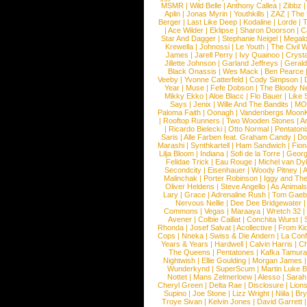
MSMR
|
Wild Belle
|
Anthony Callea
|
Zibbz
Aplin
|
Jonas Myrin
|
Youthkills
|
ZAZ
|
The 
Berger
|
Last Like Deep
|
Kodaline
|
Lorde
|
|
Ace Wilder
|
Eklipse
|
Sharon Doorson
|
C
Star And Dagger
|
Stephanie Neigel
|
Megal
Krewella
|
Johnossi
|
Le Youth
|
The Civil 
James
|
Jarell Perry
|
Ivy Quainoo
|
Crysta
Jillette Johnson
|
Garland Jeffreys
|
Gerald
Black Onassis
|
Wes Mack
|
Ben Pearce
Veeby
|
Yvonne Catterfeld
|
Cody Simpson
|
Year
|
Muse
|
Fefe Dobson
|
The Bloody N
Mikky Ekko
|
Aloe Blacc
|
Flo Bauer
|
Like
Says
|
Jenix
|
Wille And The Bandits
|
MO
Paloma Faith
|
Oonagh
|
Vandenbergs Moon
|
Rooftop Runners
|
Two Wooden Stones
|
A
|
Ricardo Bielecki
|
Otto Normal
|
Pentatoni
Saris
|
Alle Farben feat. Graham Candy
|
Do
Marashi
|
Synthkartell
|
Ham Sandwich
|
Fio
Lilja Bloom
|
Indiana
|
Sofi de la Torre
|
Georg
Felidae Trick
|
Eau Rouge
|
Michel van Dy
Secondcity
|
Eisenhauer
|
Woody Pitney
|
A
Malinchak
|
Porter Robinson
|
Iggy and Th
Oliver Heldens
|
Steve Angello
|
As Animal
Lary
|
Grace
|
Adrenaline Rush
|
Tom Gaeb
Nervous Nellie
|
Dee Dee Bridgewater
|
Commons
|
Vegas
|
Maraaya
|
Wretch 32
Avener
|
Colbie Caillat
|
Conchita Wurst
|
Rhonda
|
Josef Salvat
|
Acollective
|
From Ki
Cops
|
Nneka
|
Swiss & Die Andern
|
La Conf
Years & Years
|
Hardwell
|
Calvin Harris
|
Ch
The Queens
|
Pentatones
|
Kafka Tamura
Nightwish
|
Ellie Goulding
|
Morgan James
Wunderkynd
|
SuperScum
|
Martin Luke 
Nottet
|
Mans Zelmerloew
|
Alesso
|
Sarah
Cheryl Green
|
Delta Rae
|
Disclosure
|
Lion
Supino
|
Joe Stone
|
Lizz Wright
|
Niila
|
Br
Troye Sivan
|
Kelvin Jones
|
David Garrett