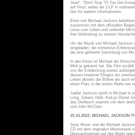
Jean", "Don't Stop 'Til You Get Enou
auf Vinyl, wobei die 2-LP in mehreren
hier für weitere Informationen.
Einer von Michael Jackons beliebtes
zusammen mit dem offiziellen Beglei
Linse zum Leben und verbindet Micha
ihre Verbindung zu seinem Vermächtn
Um die Musik von Michael Jackson z
eingeladen, die immersive Erlebniss
die eine gefeierte Sammlung von Mic
In den Kinos ist Michael die filmisc
Welt je gekannt hat. Der Film erzähl
von der Entdeckung seines außergewö
dessen kreativer Ehrgeiz ein unermüd
Leben abseits der Bühne als auch ein
einen Platz in der ersten Reihe wie n
Jaafar Jackson spielt in Michael in
Long, Juliano Valdi, KeiLyn Durrel J
das Drehbuch stammt von dem dreifa
und John McClain.
25.10.2022: MICHAEL JACKSON TH
Sony Music und der Michael Jackso
CD mit dem originalen Meisterwerk v
Demoaufnahmen auf den Markt gekom