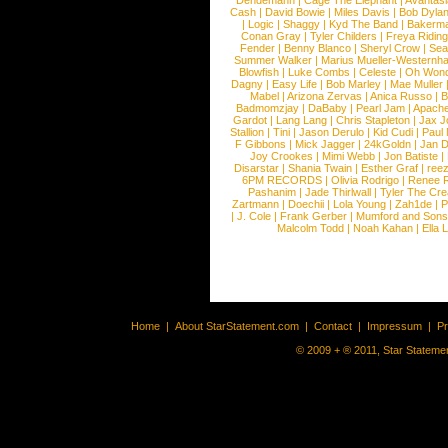
Dendemann
|
Cage The Elephant
|
Avantas
Cash
|
David Bowie
|
Miles Davis
|
Bob Dyla
|
Logic
|
Shaggy
|
Kyd The Band
|
Bakerm
Conan Gray
|
Tyler Childers
|
Freya Ridin
Fender
|
Benny Blanco
|
Sheryl Crow
|
Sea
Summer Walker
|
Marius Mueller-Westernh
Blowfish
|
Luke Combs
|
Celeste
|
Oh Won
Dagny
|
Easy Life
|
Bob Marley
|
Mae Muller
Mabel
|
Arizona Zervas
|
Anica Russo
|
B
Badmomzjay
|
DaBaby
|
Pearl Jam
|
Apach
Gardot
|
Lang Lang
|
Chris Stapleton
|
Jax J
Stallion
|
Tini
|
Jason Derulo
|
Kid Cudi
|
Paul
F Gibbons
|
Mick Jagger
|
24kGoldn
|
Jan D
Joy Crookes
|
Mimi Webb
|
Jon Batiste
|
Disarstar
|
Shania Twain
|
Esther Graf
|
ree
6PM RECORDS
|
Olivia Rodrigo
|
Renee 
Pashanim
|
Jade Thirlwall
|
Tyler The Cre
Zartmann
|
Doechii
|
Lola Young
|
Zah1de
|
P
|
J. Cole
|
Frank Gerber
|
Mumford and Sons
Malcolm Todd
|
Noah Kahan
|
Ella 
Home
|
About StarStatement.com
|
Contact
|
Impressum
|
P
© 2009 + ® 2011, Star Statemen