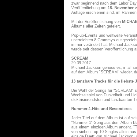
zwar beginnend nach dem Labor Day (
Veröffentlichung am
18. November
v
Auflage erschienen sind, im Rahmen ei
Mit der Veröffentlichung von
MICHAE
Albums aller Zeiten gefeiert.
Pop-up-Events und weltweite Verans
unerreichten 8 Grammys ausgezeichn
immer verändert hat. Michael Jackso
wurde seit dessen Veröffentlichung 
SCREAM
29.09.2017
Michael Jackson genoss es, in all se
auf dem Album "SCREAM" wieder, da
13 tanzbare Tracks für die liebste
Die Wahl der Songs für "SCREAM" spi
Wechselspiel von Dunkelheit und Li
elektrisierendsten und tanzbarsten T
Nummer-1-Hits und Besonderes
Jeder Titel auf dem Album ist auf se
"Nummer 1"-Song aus dem Album Bad,
aus einem einzigen Album angeht. "Th
von sieben Top-10-Singles allein aus 
einzige Duett von Michael Jackson 