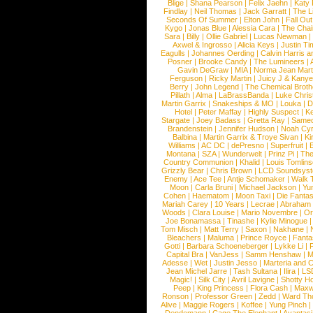
Blige
|
Shana Pearson
|
Felix Jaehn
|
Katy 
Findlay
|
Neil Thomas
|
Jack Garratt
|
The L
Seconds Of Summer
|
Elton John
|
Fall Ou
Kygo
|
Jonas Blue
|
Alessia Cara
|
The Cha
Sara
|
Billy
|
Ollie Gabriel
|
Lucas Newman
Axwel & Ingrosso
|
Alicia Keys
|
Justin Ti
Eagulls
|
Johannes Oerding
|
Calvin Harris 
Posner
|
Brooke Candy
|
The Lumineers
|
Gavin DeGraw
|
MIA
|
Norma Jean Mart
Ferguson
|
Ricky Martin
|
Juicy J & Kany
Berry
|
John Legend
|
The Chemical Broth
Pillath
|
Alma
|
LaBrassBanda
|
Luke Chris
Martin Garrix
|
Snakeships & MO
|
Louka
|
D
Hotel
|
Peter Maffay
|
Highly Suspect
|
K
Stargate
|
Joey Badass
|
Gretta Ray
|
Samed
Brandenstein
|
Jennifer Hudson
|
Noah Cy
Balbina
|
Martin Garrix & Troye Sivan
|
Ki
Williams
|
AC DC
|
dePresno
|
Superfruit
|
Montana
|
SZA
|
Wunderwelt
|
Prinz Pi
|
The
Country Communion
|
Khalid
|
Louis Tomlin
Grizzly Bear
|
Chris Brown
|
LCD Soundsys
Enemy
|
Ace Tee
|
Antje Schomaker
|
Walk 
Moon
|
Carla Bruni
|
Michael Jackson
|
Yu
Cohen
|
Haematom
|
Moon Taxi
|
Die Fantas
Mariah Carey
|
10 Years
|
Lecrae
|
Abraham
Woods
|
Clara Louise
|
Mario Novembre
|
Or
Joe Bonamassa
|
Tinashe
|
Kylie Minogue
Tom Misch
|
Matt Terry
|
Saxon
|
Nakhane
|
Bleachers
|
Maluma
|
Prince Royce
|
Fanta
Gotti
|
Barbara Schoeneberger
|
Lykke Li
|
Capital Bra
|
VanJess
|
Samm Henshaw
|
M
Adesse
|
Wet
|
Justin Jesso
|
Marteria and 
Jean Michel Jarre
|
Tash Sultana
|
Ilira
|
LS
Magic!
|
Silk City
|
Avril Lavigne
|
Shotty H
Peep
|
King Princess
|
Flora Cash
|
Maxw
Ronson
|
Professor Green
|
Zedd
|
Ward T
Alive
|
Maggie Rogers
|
Koffee
|
Yung Pinch