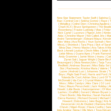
New Star Statement:
Taylor Swift
|
Sabrina C
Rae
|
Central Cee
|
Selena Gomez
|
Raye
|
T
|
Metallica
|
Celine Dion
|
Christina Aguilera
Charli XCX
|
Bruce Springsteen
|
The Beatl
Rosenberg
|
Frauke Ludowig
|
Vitas
|
Frida
Nick Carter
|
Lucenzo
|
Pigeon John
|
Kimbr
Aida
|
Christine Mayer
|
Not Called Jinx
|
Ma
Andre Tannenberger
|
Edward Maya
|
Kersti
Alex Velea
|
Ava Rocks
|
Youn Sunnah
|
Nev
MissLi
|
Shonlock
|
Tara Priya
|
Sick of Sara
Silvia Dias
|
Henry Maske
|
Ava Takes A Wa
Beck
|
Annett Louisan
|
Devin Miles
|
Selah 
Liebe Minou
|
Guano Apes
|
Frank Ramond
Andy Grammer
|
Jamie Woon
|
Imany
|
Cat
Ziynet Sali
|
Jaguar Wright
|
Diane Birc
Beauregard
|
Olivia NewtonJohn
|
Tarja Tur
Redfield
|
Andreas Bourani
|
Miss Baby Sol
Slot
|
Rasheeda
|
Kristina Maria
|
Valerie
|
Lazee
|
Android Lust
|
Johannes Strate
|
T
Boys
|
Right Said Fred
|
Harris and Ford
|
N
Yolanda Be Cool
|
Adrian Sina
|
Lord Of T
McDonald
|
Ida Corr
|
Crystal Waters
|
Medi
Mess
|
Mike Candys
|
Alex Clare
|
DJ Lord
Toka
|
Mauro Perucchetti
|
Jack Holiday
|
A
Hewitt
|
Little Boots
|
Katzenjammer
|
Of Mon
Lashes
|
Graffiti6
|
Gerard
|
Miriam Bryant
|
Cherri Bomb
|
Mia Martina
|
Sarah Hackett
Cierra Ramirez
|
Richard Durand
|
Michael C
Howard
|
Dolcenera
|
Jake Bugg
|
Kris 
Devecerski
|
A Life Divided
|
Ramona Rots
Chevin
|
Ntjam Rosie
|
Flavia Coelho
|
San
Iggy Azalea
|
Nena
|
Olly Murs
|
Toya DeLaz