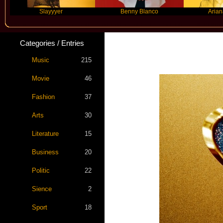
Slayyyer
Benny Blanco
Ariana Grande
Categories / Entries
Music
215
Movie
46
Fashion
37
Arts
30
Literature
15
Business
20
Politic
22
Sience
2
Sport
18