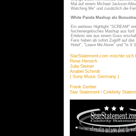
Mal auf einem Michael Jackson-Albu
Watching Me" und zusätzlich die Fan
White Panda Mashup als Bonustra
Ein weiteres Highlight "SCREAM" ent
hochenergetisches Mashup aus fünf 
Erlebnis wie aus einem Guss erschaf
Fans haben ab sofort Zugriff auf da
Hotel", "Leave Me Alone" und "Is It 
StarStatement.com möchte sich 
Rene Henoch
Julia Steiner
Anabel Schmitt
( Sony Music Germany )
Frank Gerber
Star Statement / Celebrity State