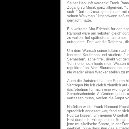
Seiner Herkunft verdankt Frank Ram
Zugang zu Musik ganz allgemein. “Ic
sich. “Dort saß man gemeinsam mit de
seinen Walkman.” Irgendwann saß er 
gemacht hatte.
Ein weiteres Aha-Erlebnis für den s
Ramond wäre am liebsten gleich dort 
zu wollen, fiel spätestens, als eine
auftauchte. Das war die Referenz, di
Um dem Wunsch seiner Eltern nach 
Industrie-Kaufmann und studierte Jura
Semestern, scheinfrei, direkt vor d
“Ich ziehe noch heute mein Wissen üb
regulärer Job. Vom Blaumann bis zur
nie wieder einen Wecker stellen zu 
Auch die Juristerei hat ihre Spuren h
Verträgen bin ich gleich ziemlich auf
das Studium für mich eine wichtige S
Sprachschmiede. Außerdem gehört un
verfassen muss, verliert die Angst v
Natürlich wollte Frank Ramond Popst
sprachlich angesagt war, fand er sic
Fuß zu fassen, um meinen Unterhalt z
Erst durch die Erfolge seiner Songs 
jene musikalische Sparte, in der Fr
geebnet, ohne dass ihm das aufgefal