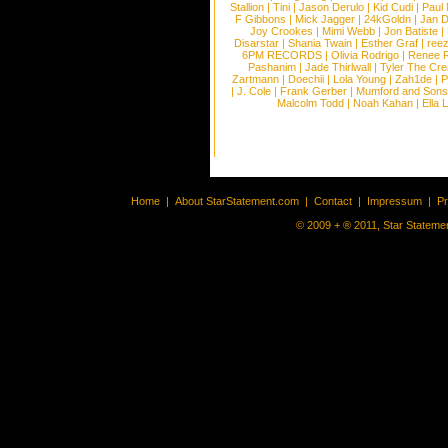
Stallion
|
Tini
|
Jason Derulo
|
Kid Cudi
|
Paul
F Gibbons
|
Mick Jagger
|
24kGoldn
|
Jan D
Joy Crookes
|
Mimi Webb
|
Jon Batiste
|
Disarstar
|
Shania Twain
|
Esther Graf
|
ree
6PM RECORDS
|
Olivia Rodrigo
|
Renee 
Pashanim
|
Jade Thirlwall
|
Tyler The Cre
Zartmann
|
Doechii
|
Lola Young
|
Zah1de
|
P
|
J. Cole
|
Frank Gerber
|
Mumford and Sons
Malcolm Todd
|
Noah Kahan
|
Ella 
Home
|
About StarStatement.com
|
Contact
|
Impressum
|
P
© 2009 + ® 2011, Star Statemen