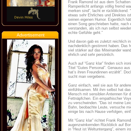
Frank Ramond ist aus dem Schatten h
Rampenlicht anfangs völlig fremd war
merken sind”, lacht er rückblickend
etwas sehr Ehrliches und Direktes is
seinen eigenen Humor. Eigentlich hät
einen Song geschrieben hatte, nach e
verstanden, als ich nun selbst wiede
echte Gefühle geht.”
Advertisement
Und davon gab es zuletzt reichlich 
nachdenklich gestimmt haben. Das ha
viel stärker auf das Miteinander wan
ehrlich und sehr persönlich.
Auch auf “Ganz klar” finden sich iro
Titel “Gutes Personal”. Genauso aus
hat’s ihren Freundinnen erzählt”. D
sucht man vergebens.
Ganz einfach, weil sie aus für ander
einfühlsamen. Mit ihm selbst hat das 
Mensch mit sensiblen Antennen für di
Fettnäpfchen. Ein empathischer Voyeur
zu verschwinden. “Das ist meine Lei
Bahn, beobachte Leute, versuche mich
einige bis nach Hause verfolgen, ein
Mit “Ganz klar” richtet Frank Ramond
augenzwinkernden Rückblick auf Bona
in “Heut ist Weltuntergang”, einem ir