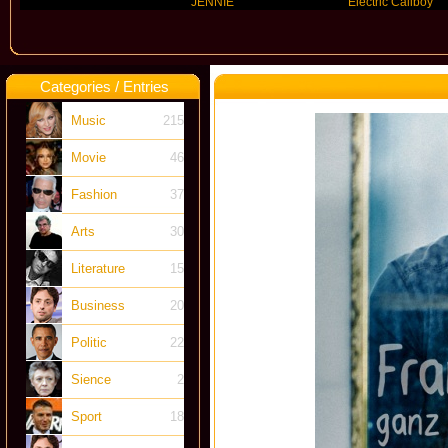
Categories / Entries
Music
215
Movie
46
Fashion
37
Arts
30
Literature
15
Business
20
Politic
22
Sience
2
Sport
18