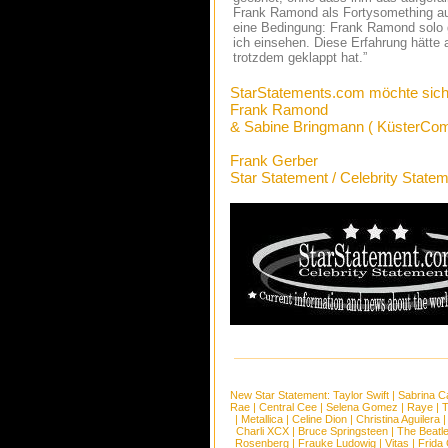
Frank Ramond als Fortysomething auf
eine Bedingung: Frank Ramond solo gi
ich einsehen. Diese Erfahrung hätte 
trotzdem geklappt hat.”
StarStatements.com möchte sich
Frank Ramond
& Sabine Bringmann ( KüsterCom
Frank Gerber
Star Statement / Celebrity State
New Star Statement:
Taylor Swift
|
Sabrina C
Rae
|
Central Cee
|
Selena Gomez
|
Raye
|
T
|
Metallica
|
Celine Dion
|
Christina Aguilera
Charli XCX
|
Bruce Springsteen
|
The Beatl
Rosenberg
|
Frauke Ludowig
|
Vitas
|
Frida