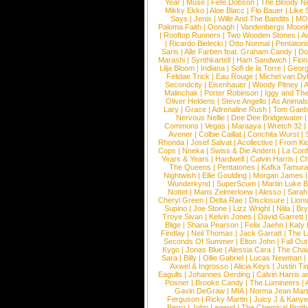
Year
|
Muse
|
Fefe Dobson
|
The Bloody N
Mikky Ekko
|
Aloe Blacc
|
Flo Bauer
|
Like
Says
|
Jenix
|
Wille And The Bandits
|
MO
Paloma Faith
|
Oonagh
|
Vandenbergs Moon
|
Rooftop Runners
|
Two Wooden Stones
|
A
|
Ricardo Bielecki
|
Otto Normal
|
Pentatoni
Saris
|
Alle Farben feat. Graham Candy
|
Do
Marashi
|
Synthkartell
|
Ham Sandwich
|
Fio
Lilja Bloom
|
Indiana
|
Sofi de la Torre
|
Georg
Felidae Trick
|
Eau Rouge
|
Michel van Dy
Secondcity
|
Eisenhauer
|
Woody Pitney
|
A
Malinchak
|
Porter Robinson
|
Iggy and Th
Oliver Heldens
|
Steve Angello
|
As Animal
Lary
|
Grace
|
Adrenaline Rush
|
Tom Gaeb
Nervous Nellie
|
Dee Dee Bridgewater
|
Commons
|
Vegas
|
Maraaya
|
Wretch 32
Avener
|
Colbie Caillat
|
Conchita Wurst
|
Rhonda
|
Josef Salvat
|
Acollective
|
From Ki
Cops
|
Nneka
|
Swiss & Die Andern
|
La Conf
Years & Years
|
Hardwell
|
Calvin Harris
|
Ch
The Queens
|
Pentatones
|
Kafka Tamura
Nightwish
|
Ellie Goulding
|
Morgan James
Wunderkynd
|
SuperScum
|
Martin Luke 
Nottet
|
Mans Zelmerloew
|
Alesso
|
Sarah
Cheryl Green
|
Delta Rae
|
Disclosure
|
Lion
Supino
|
Joe Stone
|
Lizz Wright
|
Niila
|
Br
Troye Sivan
|
Kelvin Jones
|
David Garrett
Blige
|
Shana Pearson
|
Felix Jaehn
|
Katy 
Findlay
|
Neil Thomas
|
Jack Garratt
|
The L
Seconds Of Summer
|
Elton John
|
Fall Ou
Kygo
|
Jonas Blue
|
Alessia Cara
|
The Cha
Sara
|
Billy
|
Ollie Gabriel
|
Lucas Newman
Axwel & Ingrosso
|
Alicia Keys
|
Justin Ti
Eagulls
|
Johannes Oerding
|
Calvin Harris 
Posner
|
Brooke Candy
|
The Lumineers
|
Gavin DeGraw
|
MIA
|
Norma Jean Mart
Ferguson
|
Ricky Martin
|
Juicy J & Kany
Berry
|
John Legend
|
The Chemical Broth