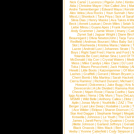
Nick Carter
|
Lucenzo
|
Pigeon John
|
Kimbr
Aida
|
Christine Mayer
|
Not Called Jinx
|
Ma
Andre Tannenberger
|
Edward Maya
|
Kersti
Alex Velea
|
Ava Rocks
|
Youn Sunnah
|
Nev
MissLi
|
Shonlock
|
Tara Priya
|
Sick of Sara
Silvia Dias
|
Henry Maske
|
Ava Takes A Wa
Beck
|
Annett Louisan
|
Devin Miles
|
Selah 
Liebe Minou
|
Guano Apes
|
Frank Ramond
Andy Grammer
|
Jamie Woon
|
Imany
|
Cat
Ziynet Sali
|
Jaguar Wright
|
Diane Birc
Beauregard
|
Olivia NewtonJohn
|
Tarja Tur
Redfield
|
Andreas Bourani
|
Miss Baby Sol
Slot
|
Rasheeda
|
Kristina Maria
|
Valerie
|
Lazee
|
Android Lust
|
Johannes Strate
|
T
Boys
|
Right Said Fred
|
Harris and Ford
|
N
Yolanda Be Cool
|
Adrian Sina
|
Lord Of T
McDonald
|
Ida Corr
|
Crystal Waters
|
Medi
Mess
|
Mike Candys
|
Alex Clare
|
DJ Lord
Toka
|
Mauro Perucchetti
|
Jack Holiday
|
A
Hewitt
|
Little Boots
|
Katzenjammer
|
Of Mon
Lashes
|
Graffiti6
|
Gerard
|
Miriam Bryant
|
Cherri Bomb
|
Mia Martina
|
Sarah Hackett
Cierra Ramirez
|
Richard Durand
|
Michael C
Howard
|
Dolcenera
|
Jake Bugg
|
Kris 
Devecerski
|
A Life Divided
|
Ramona Rots
Chevin
|
Ntjam Rosie
|
Flavia Coelho
|
San
Iggy Azalea
|
Nena
|
Olly Murs
|
Toya DeLaz
MSMR
|
Wild Belle
|
Anthony Callea
|
Zibbz
Aplin
|
Jonas Myrin
|
Youthkills
|
ZAZ
|
The 
Berger
|
Last Like Deep
|
Kodaline
|
Lorde
|
|
Ace Wilder
|
Eklipse
|
Sharon Doorson
|
C
Star And Dagger
|
Stephanie Neigel
|
Megal
Krewella
|
Johnossi
|
Le Youth
|
The Civil 
James
|
Jarell Perry
|
Ivy Quainoo
|
Crysta
Jillette Johnson
|
Garland Jeffreys
|
Gerald
Black Onassis
|
Wes Mack
|
Ben Pearce
Veeby
|
Yvonne Catterfeld
|
Cody Simpson
|