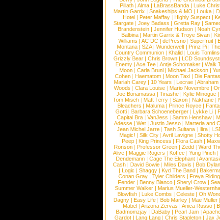
Pillath
|
Alma
|
LaBrassBanda
|
Luke Chris
Martin Garrix
|
Snakeships & MO
|
Louka
|
D
Hotel
|
Peter Maffay
|
Highly Suspect
|
K
Stargate
|
Joey Badass
|
Gretta Ray
|
Samed
Brandenstein
|
Jennifer Hudson
|
Noah Cy
Balbina
|
Martin Garrix & Troye Sivan
|
Ki
Williams
|
AC DC
|
dePresno
|
Superfruit
|
Montana
|
SZA
|
Wunderwelt
|
Prinz Pi
|
The
Country Communion
|
Khalid
|
Louis Tomlin
Grizzly Bear
|
Chris Brown
|
LCD Soundsys
Enemy
|
Ace Tee
|
Antje Schomaker
|
Walk 
Moon
|
Carla Bruni
|
Michael Jackson
|
Yu
Cohen
|
Haematom
|
Moon Taxi
|
Die Fantas
Mariah Carey
|
10 Years
|
Lecrae
|
Abraham
Woods
|
Clara Louise
|
Mario Novembre
|
Or
Joe Bonamassa
|
Tinashe
|
Kylie Minogue
Tom Misch
|
Matt Terry
|
Saxon
|
Nakhane
|
Bleachers
|
Maluma
|
Prince Royce
|
Fanta
Gotti
|
Barbara Schoeneberger
|
Lykke Li
|
Capital Bra
|
VanJess
|
Samm Henshaw
|
M
Adesse
|
Wet
|
Justin Jesso
|
Marteria and 
Jean Michel Jarre
|
Tash Sultana
|
Ilira
|
LS
Magic!
|
Silk City
|
Avril Lavigne
|
Shotty H
Peep
|
King Princess
|
Flora Cash
|
Maxw
Ronson
|
Professor Green
|
Zedd
|
Ward T
Alive
|
Maggie Rogers
|
Koffee
|
Yung Pinch
Dendemann
|
Cage The Elephant
|
Avantas
Cash
|
David Bowie
|
Miles Davis
|
Bob Dyla
|
Logic
|
Shaggy
|
Kyd The Band
|
Bakerm
Conan Gray
|
Tyler Childers
|
Freya Ridin
Fender
|
Benny Blanco
|
Sheryl Crow
|
Sea
Summer Walker
|
Marius Mueller-Westernh
Blowfish
|
Luke Combs
|
Celeste
|
Oh Won
Dagny
|
Easy Life
|
Bob Marley
|
Mae Muller
Mabel
|
Arizona Zervas
|
Anica Russo
|
B
Badmomzjay
|
DaBaby
|
Pearl Jam
|
Apach
Gardot
|
Lang Lang
|
Chris Stapleton
|
Jax J