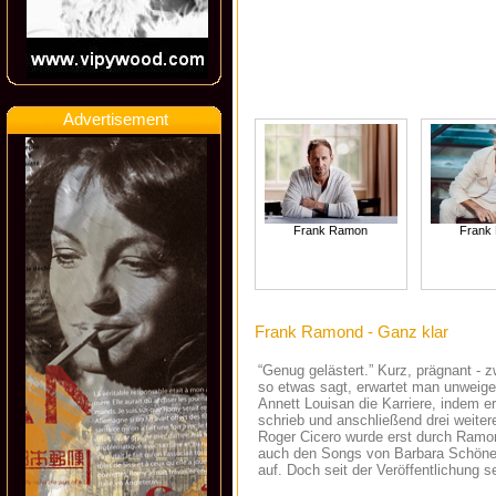
Advertisement
Frank Ramon
Frank
Frank Ramond - Ganz klar
“Genug gelästert.” Kurz, prägnant -
so etwas sagt, erwartet man unweiger
Annett Louisan die Karriere, indem er 
schrieb und anschließend drei weitere
Roger Cicero wurde erst durch Ramon
auch den Songs von Barbara Schöneb
auf. Doch seit der Veröffentlichung 