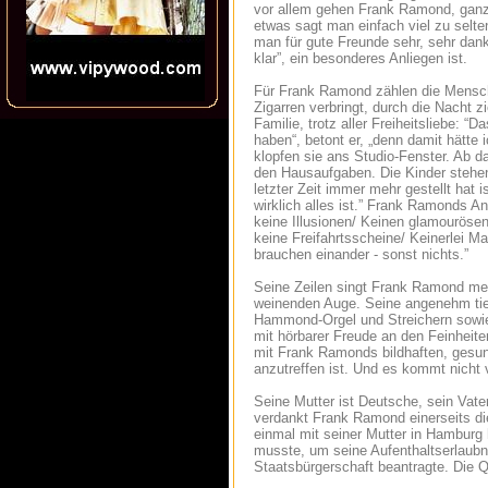
vor allem gehen Frank Ramond, ganz ir
etwas sagt man einfach viel zu selte
man für gute Freunde sehr, sehr dan
klar”, ein besonderes Anliegen ist.
Für Frank Ramond zählen die Mensche
Zigarren verbringt, durch die Nacht zi
Familie, trotz aller Freiheitsliebe: 
haben“, betont er, „denn damit hätte
klopfen sie ans Studio-Fenster. Ab da
den Hausaufgaben. Die Kinder stehen 
letzter Zeit immer mehr gestellt hat
wirklich alles ist.” Frank Ramonds A
keine Illusionen/ Keinen glamouröse
keine Freifahrtsscheine/ Keinerlei Ma
brauchen einander - sonst nichts.”
Seine Zeilen singt Frank Ramond mei
weinenden Auge. Seine angenehm tiefe
Hammond-Orgel und Streichern sowie 
mit hörbarer Freude an den Feinheit
mit Frank Ramonds bildhaften, gesu
anzutreffen ist. Und es kommt nicht 
Seine Mutter ist Deutsche, sein Vate
verdankt Frank Ramond einerseits die
einmal mit seiner Mutter in Hamburg
musste, um seine Aufenthaltserlaubni
Staatsbürgerschaft beantragte. Die Q