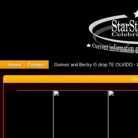
 Debuts S
Ne