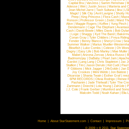
Capital Bra
|
VanJess
|
Samm Henshaw
|
M
Adesse
|
Wet
|
Justin Jesso
|
Marteria and 
Jean Michel Jarre
|
Tash Sultana
|
Ilira
|
LS
Magic!
|
Silk City
|
Avril Lavigne
|
Shotty H
Peep
|
King Princess
|
Flora Cash
|
Maxw
Ronson
|
Professor Green
|
Zedd
|
Ward T
Alive
|
Maggie Rogers
|
Koffee
|
Yung Pinch
Dendemann
|
Cage The Elephant
|
Avantas
Cash
|
David Bowie
|
Miles Davis
|
Bob Dyla
|
Logic
|
Shaggy
|
Kyd The Band
|
Bakerm
Conan Gray
|
Tyler Childers
|
Freya Ridin
Fender
|
Benny Blanco
|
Sheryl Crow
|
Sea
Summer Walker
|
Marius Mueller-Westernh
Blowfish
|
Luke Combs
|
Celeste
|
Oh Won
Dagny
|
Easy Life
|
Bob Marley
|
Mae Muller
Mabel
|
Arizona Zervas
|
Anica Russo
|
B
Badmomzjay
|
DaBaby
|
Pearl Jam
|
Apach
Gardot
|
Lang Lang
|
Chris Stapleton
|
Jax J
Stallion
|
Tini
|
Jason Derulo
|
Kid Cudi
|
Paul
F Gibbons
|
Mick Jagger
|
24kGoldn
|
Jan D
Joy Crookes
|
Mimi Webb
|
Jon Batiste
|
Disarstar
|
Shania Twain
|
Esther Graf
|
ree
6PM RECORDS
|
Olivia Rodrigo
|
Renee 
Pashanim
|
Jade Thirlwall
|
Tyler The Cre
Zartmann
|
Doechii
|
Lola Young
|
Zah1de
|
P
|
J. Cole
|
Frank Gerber
|
Mumford and Sons
Malcolm Todd
|
Noah Kahan
|
Ella 
Home
|
About StarStatement.com
|
Contact
|
Impressum
|
P
© 2009 + ® 2011, Star Statemen