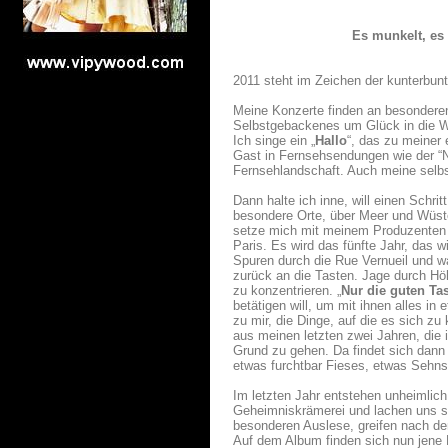
Es munkelt, es z
2011 steht im Zeichen der kunterbu
Meine Konzerte finden an besonderen 
Selbstgebackenes um Glück in die We
Ich singe ein „
Hallo
“, das zu meiner 
Gast in Fernsehsendungen wie der 
Fernsehlandschaft. Auch meine selbs
Dann halte ich inne, will einen Schri
besondere Orte, über Meer und Wüst
setze mich mit meinem Produzenten 
Paris. Es wird das fünfte Jahr, das
Spuren durch die Rue Vernueil und w
zurück an die Tasten. Jage durch Hö
zu konzentrieren. „
Nur die guten Ta
betätigen will, um mit ihnen alles i
zu mir, die Dinge, auf die es sich z
aus meinen letzten zwei Jahren, die 
Grund zu gehen. Da findet sich dann 
etwas furchtbar Fieses, etwas Sehns
Im letzten Jahr entstehen unheimlich 
Geheimniskrämerei und lachen uns s
besonderen Auslese, greifen nach d
Auf dem Album finden sich nun jene L