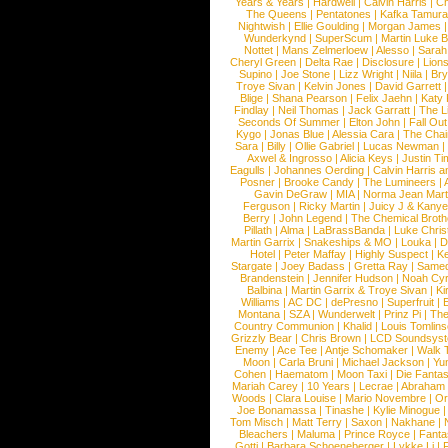
Years & Years
|
Hardwell
|
Calvin Harris
|
Ch
The Queens
|
Pentatones
|
Kafka Tamura
Nightwish
|
Ellie Goulding
|
Morgan James
Wunderkynd
|
SuperScum
|
Martin Luke 
Nottet
|
Mans Zelmerloew
|
Alesso
|
Sarah
Cheryl Green
|
Delta Rae
|
Disclosure
|
Lion
Supino
|
Joe Stone
|
Lizz Wright
|
Niila
|
Br
Troye Sivan
|
Kelvin Jones
|
David Garrett
Blige
|
Shana Pearson
|
Felix Jaehn
|
Katy 
Findlay
|
Neil Thomas
|
Jack Garratt
|
The L
Seconds Of Summer
|
Elton John
|
Fall Ou
Kygo
|
Jonas Blue
|
Alessia Cara
|
The Cha
Sara
|
Billy
|
Ollie Gabriel
|
Lucas Newman
Axwel & Ingrosso
|
Alicia Keys
|
Justin Ti
Eagulls
|
Johannes Oerding
|
Calvin Harris 
Posner
|
Brooke Candy
|
The Lumineers
|
Gavin DeGraw
|
MIA
|
Norma Jean Mart
Ferguson
|
Ricky Martin
|
Juicy J & Kany
Berry
|
John Legend
|
The Chemical Broth
Pillath
|
Alma
|
LaBrassBanda
|
Luke Chris
Martin Garrix
|
Snakeships & MO
|
Louka
|
D
Hotel
|
Peter Maffay
|
Highly Suspect
|
K
Stargate
|
Joey Badass
|
Gretta Ray
|
Samed
Brandenstein
|
Jennifer Hudson
|
Noah Cy
Balbina
|
Martin Garrix & Troye Sivan
|
Ki
Williams
|
AC DC
|
dePresno
|
Superfruit
|
Montana
|
SZA
|
Wunderwelt
|
Prinz Pi
|
The
Country Communion
|
Khalid
|
Louis Tomlin
Grizzly Bear
|
Chris Brown
|
LCD Soundsys
Enemy
|
Ace Tee
|
Antje Schomaker
|
Walk 
Moon
|
Carla Bruni
|
Michael Jackson
|
Yu
Cohen
|
Haematom
|
Moon Taxi
|
Die Fantas
Mariah Carey
|
10 Years
|
Lecrae
|
Abraham
Woods
|
Clara Louise
|
Mario Novembre
|
Or
Joe Bonamassa
|
Tinashe
|
Kylie Minogue
Tom Misch
|
Matt Terry
|
Saxon
|
Nakhane
|
Bleachers
|
Maluma
|
Prince Royce
|
Fanta
Gotti
|
Barbara Schoeneberger
|
Lykke Li
|