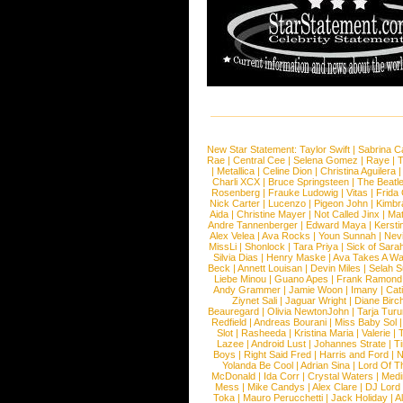
New Star Statement:
Taylor Swift
|
Sabrina C
Rae
|
Central Cee
|
Selena Gomez
|
Raye
|
T
|
Metallica
|
Celine Dion
|
Christina Aguilera
Charli XCX
|
Bruce Springsteen
|
The Beatl
Rosenberg
|
Frauke Ludowig
|
Vitas
|
Frida
Nick Carter
|
Lucenzo
|
Pigeon John
|
Kimbr
Aida
|
Christine Mayer
|
Not Called Jinx
|
Ma
Andre Tannenberger
|
Edward Maya
|
Kersti
Alex Velea
|
Ava Rocks
|
Youn Sunnah
|
Nev
MissLi
|
Shonlock
|
Tara Priya
|
Sick of Sara
Silvia Dias
|
Henry Maske
|
Ava Takes A Wa
Beck
|
Annett Louisan
|
Devin Miles
|
Selah 
Liebe Minou
|
Guano Apes
|
Frank Ramond
Andy Grammer
|
Jamie Woon
|
Imany
|
Cat
Ziynet Sali
|
Jaguar Wright
|
Diane Birc
Beauregard
|
Olivia NewtonJohn
|
Tarja Tur
Redfield
|
Andreas Bourani
|
Miss Baby Sol
Slot
|
Rasheeda
|
Kristina Maria
|
Valerie
|
Lazee
|
Android Lust
|
Johannes Strate
|
T
Boys
|
Right Said Fred
|
Harris and Ford
|
N
Yolanda Be Cool
|
Adrian Sina
|
Lord Of T
McDonald
|
Ida Corr
|
Crystal Waters
|
Medi
Mess
|
Mike Candys
|
Alex Clare
|
DJ Lord
Toka
|
Mauro Perucchetti
|
Jack Holiday
|
A