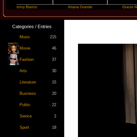
Benny Blanco
Ariana Grande
Gracie Abrams
Categories / Entries
Music
215
Movie
46
Fashion
37
Arts
30
Literature
15
Business
20
Politic
22
Sience
2
Sport
18