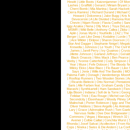
Hewitt
|
Little Boots
|
Katzenjammer
|
Of Mon
Lashes
|
Graffiti6
|
Gerard
|
Miriam Bryant
|
Cherri Bomb
|
Mia Martina
|
Sarah Hackett
Cierra Ramirez
|
Richard Durand
|
Michael C
Howard
|
Dolcenera
|
Jake Bugg
|
Kris 
Devecerski
|
A Life Divided
|
Ramona Rots
Chevin
|
Ntjam Rosie
|
Flavia Coelho
|
San
Iggy Azalea
|
Nena
|
Olly Murs
|
Toya DeLaz
MSMR
|
Wild Belle
|
Anthony Callea
|
Zibbz
Aplin
|
Jonas Myrin
|
Youthkills
|
ZAZ
|
The 
Berger
|
Last Like Deep
|
Kodaline
|
Lorde
|
|
Ace Wilder
|
Eklipse
|
Sharon Doorson
|
C
Star And Dagger
|
Stephanie Neigel
|
Megal
Krewella
|
Johnossi
|
Le Youth
|
The Civil 
James
|
Jarell Perry
|
Ivy Quainoo
|
Crysta
Jillette Johnson
|
Garland Jeffreys
|
Gerald
Black Onassis
|
Wes Mack
|
Ben Pearce
Veeby
|
Yvonne Catterfeld
|
Cody Simpson
|
Year
|
Muse
|
Fefe Dobson
|
The Bloody N
Mikky Ekko
|
Aloe Blacc
|
Flo Bauer
|
Like
Says
|
Jenix
|
Wille And The Bandits
|
MO
Paloma Faith
|
Oonagh
|
Vandenbergs Moon
|
Rooftop Runners
|
Two Wooden Stones
|
A
|
Ricardo Bielecki
|
Otto Normal
|
Pentatoni
Saris
|
Alle Farben feat. Graham Candy
|
Do
Marashi
|
Synthkartell
|
Ham Sandwich
|
Fio
Lilja Bloom
|
Indiana
|
Sofi de la Torre
|
Georg
Felidae Trick
|
Eau Rouge
|
Michel van Dy
Secondcity
|
Eisenhauer
|
Woody Pitney
|
A
Malinchak
|
Porter Robinson
|
Iggy and Th
Oliver Heldens
|
Steve Angello
|
As Animal
Lary
|
Grace
|
Adrenaline Rush
|
Tom Gaeb
Nervous Nellie
|
Dee Dee Bridgewater
|
Commons
|
Vegas
|
Maraaya
|
Wretch 32
Avener
|
Colbie Caillat
|
Conchita Wurst
|
Rhonda
|
Josef Salvat
|
Acollective
|
From Ki
Cops
|
Nneka
|
Swiss & Die Andern
|
La Conf