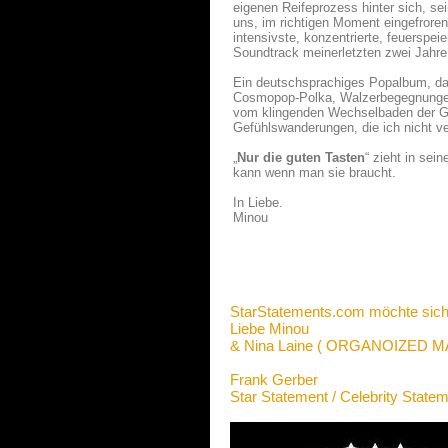
eigenen Reifeprozess hinter sich, se
uns, im richtigen Moment eingefroren
intensivste, konzentrierte, feuerspe
Soundtrack meinerletzten zwei Jahre
Ein deutschsprachiges Popalbum, das
Cosmopop-Polka, Walzerbegegnungen,
vom klingenden Wechselbaden der Ge
Gefühlswanderungen, die ich nicht ve
„
Nur die guten Tasten
“ zieht in sei
kann wenn man sie braucht.
In Liebe.
Minou
StarStatements.com möchte sich
Liebe Minou
& Nina Laine ( ORGANOIZED
Frank Gerber
Star Statement / Celebrity State